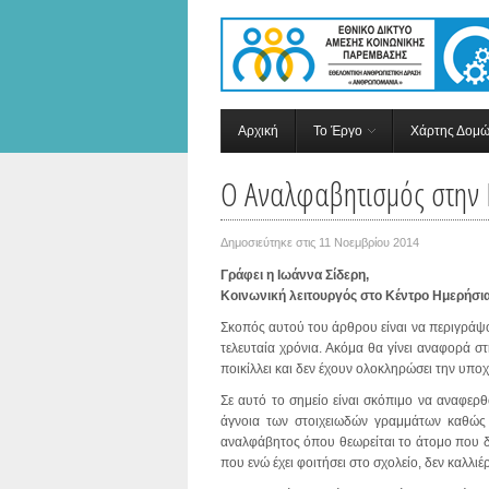
Αρχική
Το Έργο
Χάρτης Δομ
Ο Αναλφαβητισμός στην Ελ
Δημοσιεύτηκε στις
11 Νοεμβρίου 2014
Γράφει η Ιωάννα Σίδερη,
Κοινωνική λειτουργός στο Κέντρο Ημερήσ
Σκοπός αυτού του άρθρου είναι να περιγράψ
τελευταία χρόνια. Ακόμα θα γίνει αναφορά 
ποικίλλει και δεν έχουν ολοκληρώσει την υπ
Σε αυτό το σημείο είναι σκόπιμο να αναφερ
άγνοια των στοιχειωδών γραμμάτων καθώς 
αναλφάβητος όπου θεωρείται το άτομο που δε
που ενώ έχει φοιτήσει στο σχολείο, δεν καλλιέρ