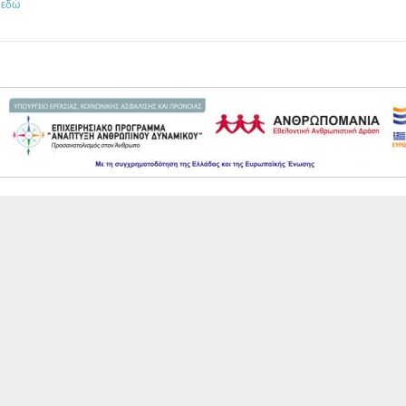
ε
εδώ