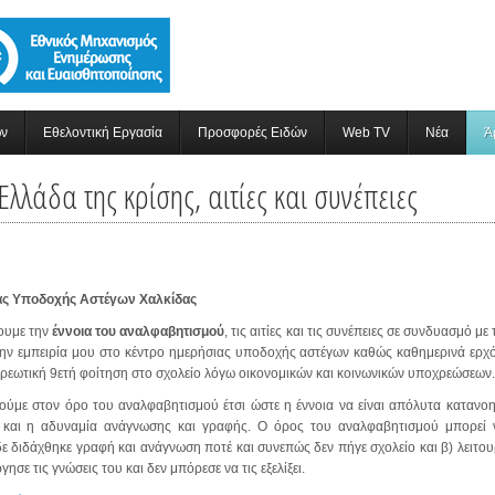
ών
Εθελοντική Εργασία
Προσφορές Ειδών
Web TV
Νέα
Ά
λάδα της κρίσης, αιτίες και συνέπειες
ιας Υποδοχής Αστέγων Χαλκίδας
ουμε την
έννοια του αναλφαβητισμού
, τις αιτίες και τις συνέπειες σε συνδυασμό μ
στην εμπειρία μου στο κέντρο ημερήσιας υποδοχής αστέγων καθώς καθημερινά ερχό
οχρεωτική 9ετή φοίτηση στο σχολείο λόγω οικονομικών και κοινωνικών υποχρεώσεων.
θούμε στον όρο του αναλφαβητισμού έτσι ώστε η έννοια να είναι απόλυτα κατανοη
και η αδυναμία ανάγνωσης και γραφής. Ο όρος του αναλφαβητισμού μπορεί να
 διδάχθηκε γραφή και ανάγνωση ποτέ και συνεπώς δεν πήγε σχολείο και β) λειτο
γησε τις γνώσεις του και δεν μπόρεσε να τις εξελίξει.