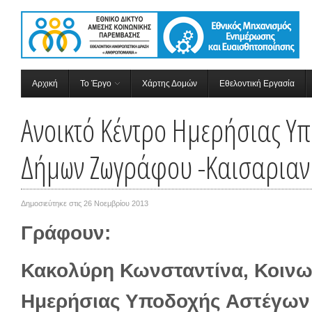
Αρχική
Το Έργο
Χάρτης Δομών
Εθελοντική Εργασία
Ανοικτό Κέντρο Ημερήσιας Υπ
Δήμων Ζωγράφου -Καισαριαν
Δημοσιεύτηκε στις
26 Νοεμβρίου 2013
Γράφουν:
Κακολύρη Κωνσταντίνα, Κοινω
Ημερήσιας Υποδοχής Αστέγων