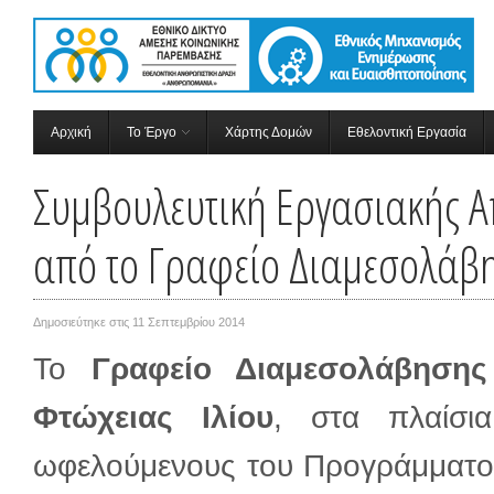
Αρχική
Το Έργο
Χάρτης Δομών
Εθελοντική Εργασία
Συμβουλευτική Εργασιακής 
από το Γραφείο Διαμεσολάβη
Δημοσιεύτηκε στις
11 Σεπτεμβρίου 2014
Το
Γραφείο Διαμεσολάβηση
Φτώχειας Ιλίου
, στα πλαίσι
ωφελούμενους του Προγράμματ